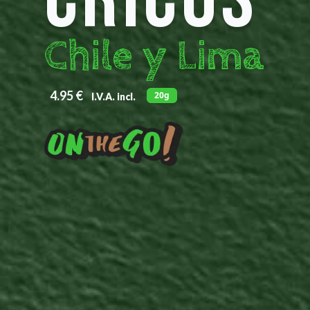
Chile y Lima
4.95
€
20g
I.V.A. incl.